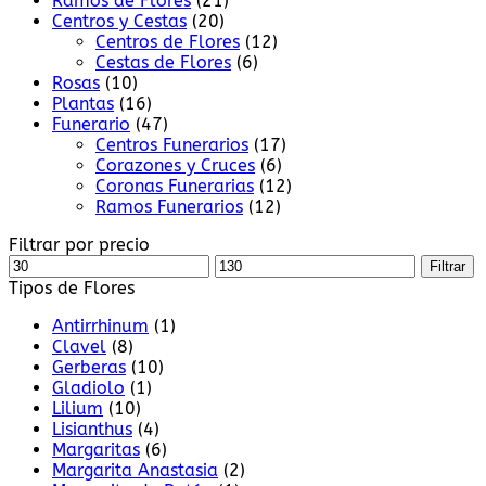
Ramos de Flores
(21)
Centros y Cestas
(20)
Centros de Flores
(12)
Cestas de Flores
(6)
Rosas
(10)
Plantas
(16)
Funerario
(47)
Centros Funerarios
(17)
Corazones y Cruces
(6)
Coronas Funerarias
(12)
Ramos Funerarios
(12)
Filtrar por precio
Precio
Precio
Filtrar
mínimo
máximo
Tipos de Flores
Antirrhinum
(1)
Clavel
(8)
Gerberas
(10)
Gladiolo
(1)
Lilium
(10)
Lisianthus
(4)
Margaritas
(6)
Margarita Anastasia
(2)