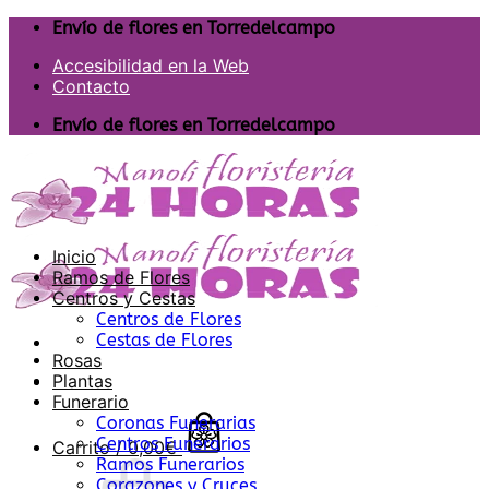
Saltar
Envío de flores en Torredelcampo
al
Accesibilidad en la Web
contenido
Contacto
Envío de flores en Torredelcampo
Inicio
Ramos de Flores
Centros y Cestas
Centros de Flores
Cestas de Flores
Rosas
Plantas
Funerario
Coronas Funerarias
Centros Funerarios
Carrito /
0,00
€
Ramos Funerarios
Corazones y Cruces