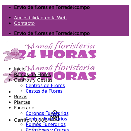
Saltar
Envío de flores en Torredelcampo
al
Accesibilidad en la Web
contenido
Contacto
Envío de flores en Torredelcampo
Inicio
Ramos de Flores
Centros y Cestas
Centros de Flores
Cestas de Flores
Rosas
Plantas
Funerario
Coronas Funerarias
Centros Funerarios
Carrito /
0,00
€
Ramos Funerarios
Corazones y Cruces