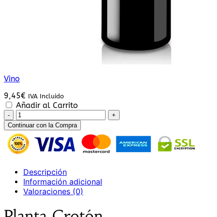
Vino
9,45
€
IVA Incluido
Añadir al Carrito
Planta
Croton
Continuar con la Compra
cantidad
Descripción
Información adicional
Valoraciones (0)
Planta Crotón