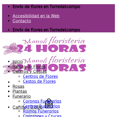
Saltar
Envío de flores en Torredelcampo
al
Accesibilidad en la Web
contenido
Contacto
Envío de flores en Torredelcampo
Inicio
Ramos de Flores
Centros y Cestas
Centros de Flores
Cestas de Flores
Rosas
Plantas
Funerario
Coronas Funerarias
Centros Funerarios
Carrito /
0,00
€
Ramos Funerarios
Corazones y Cruces