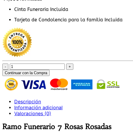
Cinta Funeraria Incluida
Tarjeta de Condolencia para la familia Incluida
Ramo
Funerario
Continuar con la Compra
7
Rosas
Rosadas
cantidad
Descripción
Información adicional
Valoraciones (0)
Ramo Funerario 7 Rosas Rosadas