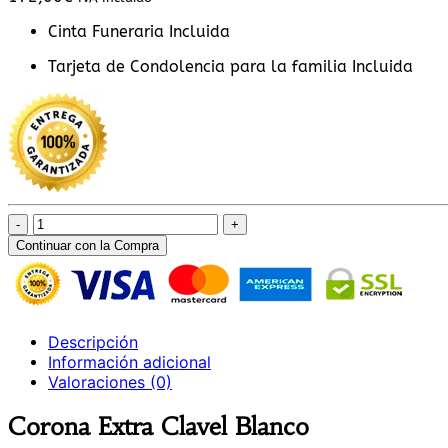
Cinta Funeraria Incluida
Tarjeta de Condolencia para la familia Incluida
Corona
Extra
Continuar con la Compra
Clavel
Blanco
cantidad
Descripción
Información adicional
Valoraciones (0)
Corona Extra Clavel Blanco