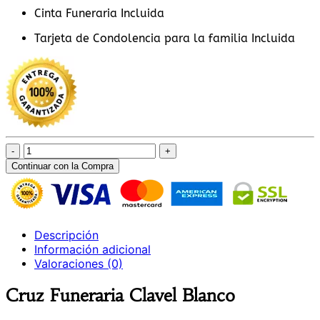
Cinta Funeraria Incluida
Tarjeta de Condolencia para la familia Incluida
Cruz
Funeraria
Continuar con la Compra
Clavel
Blanco
cantidad
Descripción
Información adicional
Valoraciones (0)
Cruz Funeraria Clavel Blanco