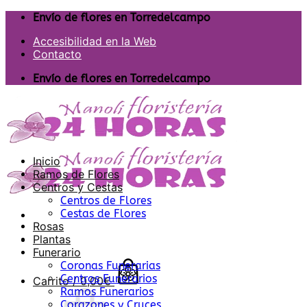
Saltar
Envío de flores en Torredelcampo
al
Accesibilidad en la Web
contenido
Contacto
Envío de flores en Torredelcampo
Inicio
Ramos de Flores
Centros y Cestas
Centros de Flores
Cestas de Flores
Rosas
Plantas
Funerario
Coronas Funerarias
Centros Funerarios
Carrito /
0,00
€
Ramos Funerarios
Corazones y Cruces